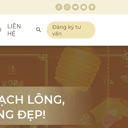
LIÊN
Đăng ký tư
O
HỆ
vấn
SẠCH LÔNG,
SẠCH LÔNG,
SẠCH LÔNG,
NG ĐẸP!
NG ĐẸP!
NG ĐẸP!