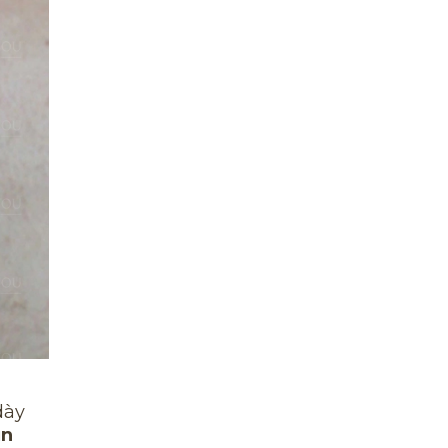
dày
n