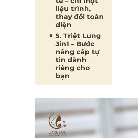
tế – chỉ một
liệu trình,
thay đổi toàn
diện
5. Triệt Lưng
3in1 – Bước
nâng cấp tự
tin dành
riêng cho
bạn