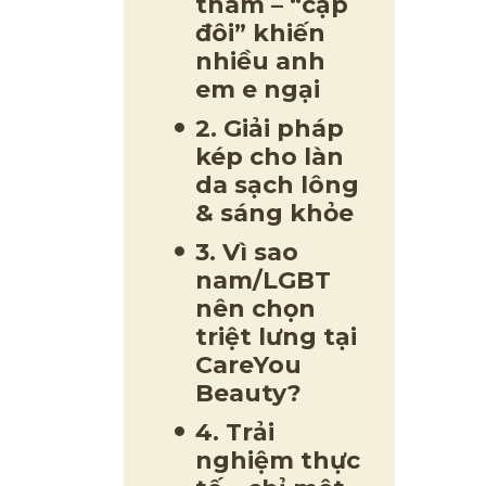
thâm – “cặp
đôi” khiến
nhiều anh
em e ngại
2. Giải pháp
kép cho làn
da sạch lông
& sáng khỏe
3. Vì sao
nam/LGBT
nên chọn
triệt lưng tại
CareYou
Beauty?
4. Trải
nghiệm thực