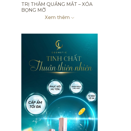
TRỊ THÂM QUẦNG MẮT – XÓA
BỌNG MỠ
Xem thêm
TRỊ THÂM LƯNG MỤN
TRỊ THÂM MẶT MỤN
TRỊ THÂM BẮP CHÂN, ĐẦU GỐI,
MẮT CÁ CHÂN