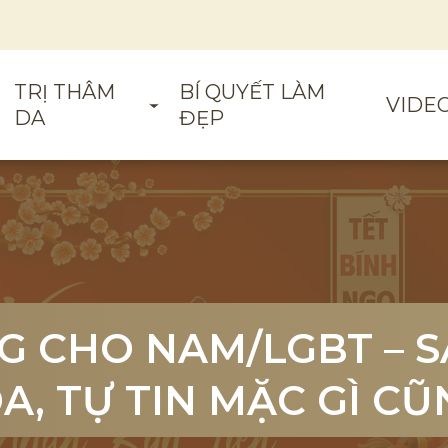
TRỊ THÂM
BÍ QUYẾT LÀM
VIDE
DA
ĐẸP
G CHO NAM/LGBT – 
G CHO NAM/LGBT – 
G CHO NAM/LGBT – 
A, TỰ TIN MẶC GÌ CŨ
A, TỰ TIN MẶC GÌ CŨ
A, TỰ TIN MẶC GÌ CŨ