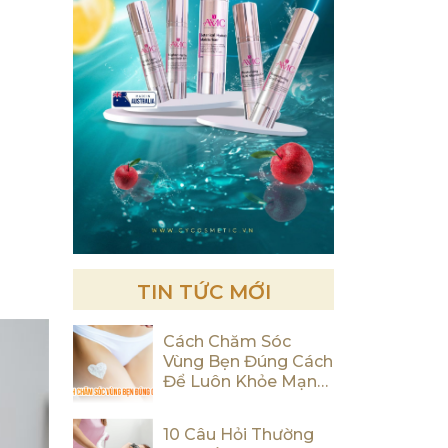
TIN TỨC MỚI
Cách Chăm Sóc
Vùng Bẹn Đúng Cách
Để Luôn Khỏe Mạnh
Và Tự Tin
10 Câu Hỏi Thường