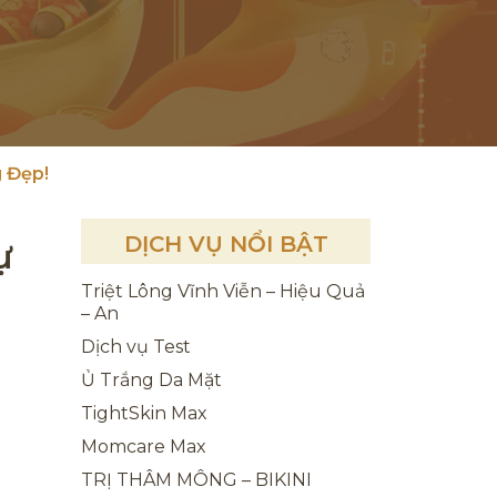
 Đẹp!
DỊCH VỤ NỔI BẬT
ự
Triệt Lông Vĩnh Viễn – Hiệu Quả
– An
Dịch vụ Test
Ủ Trắng Da Mặt
TightSkin Max
Momcare Max
TRỊ THÂM MÔNG – BIKINI