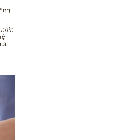
lông
 nhìn
hệ
ới.