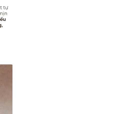
t tự
 mịn
iều
g,