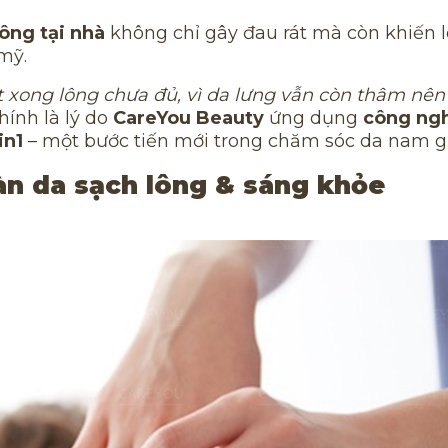
ông tại nhà
không chỉ gây đau rát mà còn khiến 
mỹ.
ệt xong lông chưa đủ, vì da lưng vẫn còn thâm nên
hính là lý do
CareYou Beauty
ứng dụng
công ng
in1
– một bước tiến mới trong chăm sóc da nam gi
làn da sạch lông & sáng khỏe