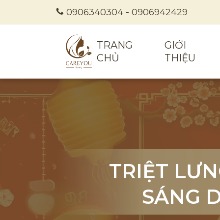
0906340304
-
0906942429
TRANG
GIỚI
CHỦ
THIỆU
TRIỆT LƯN
TRIỆT LƯN
TRIỆT LƯN
SÁNG D
SÁNG D
SÁNG D