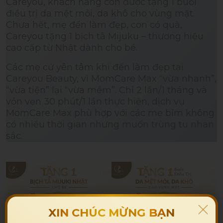
Careyou, khách hàng còn được tặng 1 buổi
điều trị da mệt mỏi, da khô cho vùng mặt.
Chưa hết, mẹ đến làm đẹp, con có quà,
Careyou tặng 1 bịch tã Mijuku – thương hiệu
cao cấp từ Nhật dành cho bé.
Các mẹ cứ yên tâm khi đến làm đẹp tại
Careyou Beauty, vì MomCare Max “vừa nhanh”,
“vừa tiện” lại “vừa mềm”. Chỉ 2 lần/1 tháng và
vỏn vẹn 30 phút/1 lần thực hiện, dịch vụ
MomCare Max phù hợp với các mẹ bỉm không
có nhiều thời gian nhưng muốn trùng tu nhan
sắc.
XIN CHÚC MỪNG BẠN