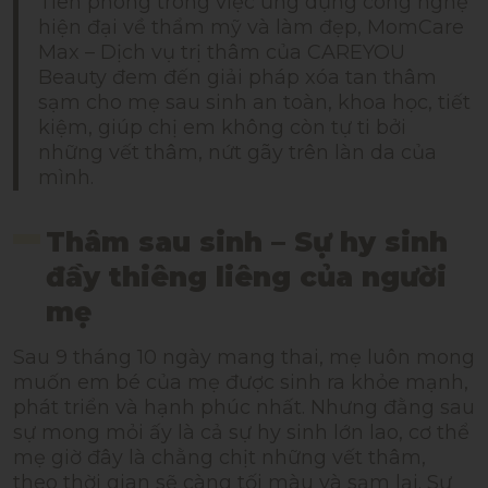
Tiên phong trong việc ứng dụng công nghệ
hiện đại về thẩm mỹ và làm đẹp, MomCare
Max – Dịch vụ trị thâm của CAREYOU
Beauty đem đến giải pháp xóa tan thâm
sạm cho mẹ sau sinh an toàn, khoa học, tiết
kiệm, giúp chị em không còn tự ti bởi
những vết thâm, nứt gãy trên làn da của
mình.
Thâm sau sinh – Sự hy sinh
đầy thiêng liêng của người
mẹ
Sau 9 tháng 10 ngày mang thai, mẹ luôn mong
muốn em bé của mẹ được sinh ra khỏe mạnh,
phát triển và hạnh phúc nhất. Nhưng đằng sau
sự mong mỏi ấy là cả sự hy sinh lớn lao, cơ thể
mẹ giờ đây là chằng chịt những vết thâm,
theo thời gian sẽ càng tối màu và sạm lại. Sự