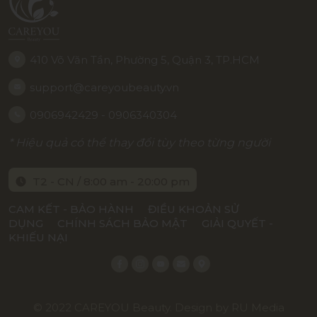
410 Võ Văn Tần, Phường 5, Quận 3, TP.HCM
support@careyoubeauty.vn
0906942429 - 0906340304
* Hiệu quả có thể thay đổi tùy theo từng người
T2 - CN / 8:00 am - 20:00 pm
CAM KẾT - BẢO HÀNH
ĐIỀU KHOẢN SỬ
DỤNG
CHÍNH SÁCH BẢO MẬT
GIẢI QUYẾT -
KHIẾU NẠI
© 2022
CAREYOU Beauty
. Design by
RU Media