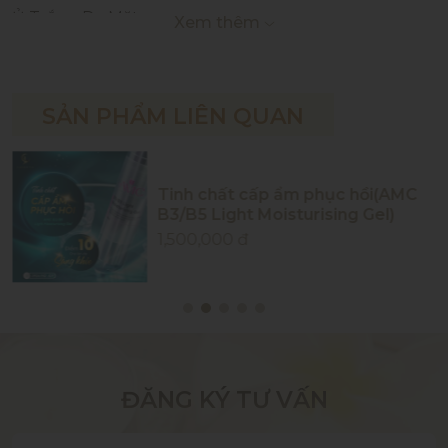
Ủ Trắng Da Mặt
Xem thêm
NÂNG CƠ HIFU ULTHER – TRẺ HÓA DA, XÓA NHĂN
SẢN PHẨM LIÊN QUAN
Tinh chất cấp ẩm phục hồi(AMC
B3/B5 Light Moisturising Gel)
1,500,000 đ
ĐĂNG KÝ TƯ VẤN