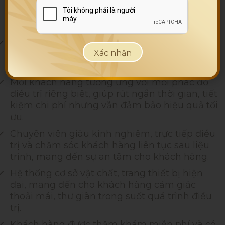
đứng đầu trong lĩnh vực điều trị thâm thẩm
mỹ bằng công nghệ tiên tiến, hiện đại.
Sở hữu công nghệ điều trị thâm hiện đại được
chuyển giao trực tiếp từ Hoa Kỳ, mang lại kết
quả nhanh chóng với hiệu quả dài lâu.
Mỗi khách hàng tương ứng với mỗi phác đồ
điều trị riêng biệt, giúp rút ngắn thời gian, tiết
kiệm chi phí nhưng vẫn đảm bảo hiệu quả tối
ưu.
Chuyên viên giàu kinh nghiệm, trực tiếp điều
trị và chăm sóc khách hàng liên tục sau liệu
trình, mang đến sự an tâm cho khách hàng.
Hệ thống cơ sở vật chất, trang thiết bị hiện
đại, mang đến cho khách hàng cảm giác
thoải mái, thư giãn trong suốt quá trình điều
trị.
Khách hàng được thăm khám miễn phí và có