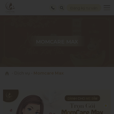
Đăng ký tư vấn
MOMCARE MAX
MOMCARE MAX
MOMCARE MAX
-
Dịch vụ
-
Momcare Max