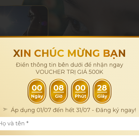
XIN CHÚC MỪNG BẠN
Điền thông tin bên dưới để nhận ngay
VOUCHER TRỊ GIÁ 500K
00
08
00
26
Ngày
Giờ
Phút
Giây
Áp dụng 01/07 đến hết 31/07 - Đăng ký ngay!