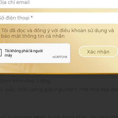
Tôi đã đọc và đồng ý với điều khoản sử dụng và
uầng mắt, bọng mắt
bảo mật thông tin cá nhân
 gây ra thâm quầng mắt và bọng mắt, chẳng hạn
điểm kém chất lượng
 giấc, chất lượng giấc ngủ kém, mệt mỏi kéo dà
 số tình trạng bệnh lý nội khoa khác như suy th