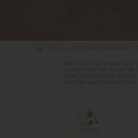
-
Dịch vụ
-
TRỊ THÂM QUẦNG MẮT –
Đôi mắt là “cửa sổ tâm hồn”
quầng thâm mắt, bọng mắt lạ
nghệ 3Deep ProMax kết hợp 
mắt hiệu quả, trả lại nét tươi 