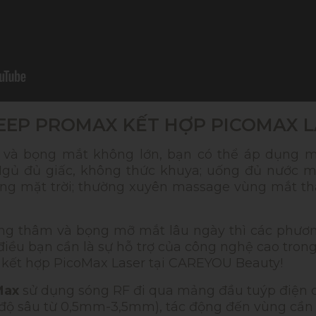
EP PROMAX KẾT HỢP PICOMAX LA
 và bọng mắt không lớn, bạn có thể áp dụng mộ
gủ đủ giấc, không thức khuya; uống đủ nước m
 sáng mặt trời; thường xuyên massage vùng mắt 
trạng thâm và bọng mỡ mắt lâu ngày thì các phươ
 điều bạn cần là sự hỗ trợ của công nghệ cao trong 
kết hợp PicoMax Laser tại CAREYOU Beauty!
Max
sử dụng sóng RF đi qua mảng đầu tuýp điện c
(độ sâu từ 0,5mm-3,5mm), tác động đến vùng cần đ