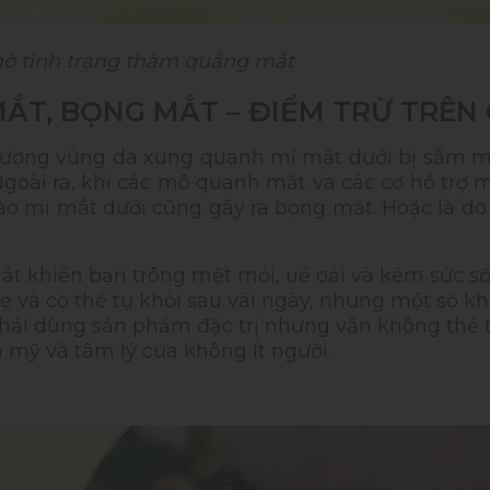
mờ tình trạng thâm quầng mắt
ẮT, BỌNG MẮT – ĐIỂM TRỪ TRÊN
tượng vùng da xung quanh mí mắt dưới bị sẫm m
goài ra, khi các mô quanh mắt và các cơ hỗ trợ m
ào mí mắt dưới cũng gây ra bọng mắt. Hoặc là do 
 khiến bạn trông mệt mỏi, uể oải và kém sức số
và có thể tự khỏi sau vài ngày, nhưng một số khá
hải dùng sản phẩm đặc trị nhưng vẫn không thể tr
 mỹ và tâm lý của không ít người.