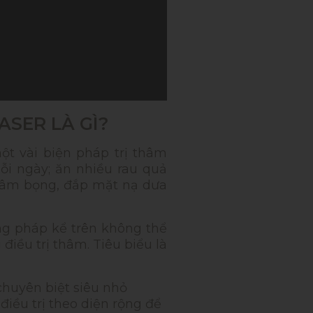
SER LÀ GÌ?
t vài biện pháp trị thâm
ỗi ngày; ăn nhiều rau quả
thâm bọng, đắp mặt nạ dưa
ng pháp kể trên không thể
điều trị thâm. Tiêu biểu là
huyên biệt siêu nhỏ
iều trị theo diện rộng để