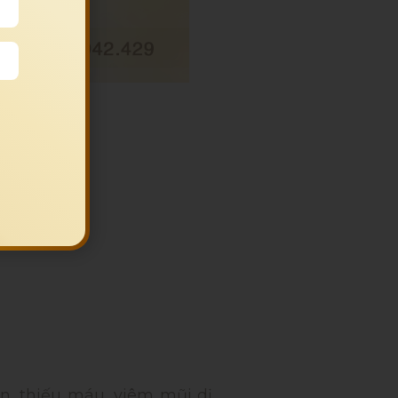
 như:
i
ận, thiếu máu, viêm mũi dị