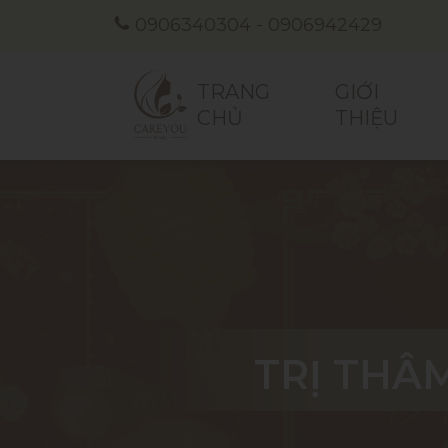
0906340304
-
0906942429
TRANG
GIỚI
CHỦ
THIỆU
TRỊ THÂ
TRỊ THÂ
TRỊ THÂ