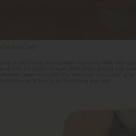
 XÓA BỌNG MỠ
, cũng là một trong những điểm cuốn hút nhất trên gươ
i vô tình trở thành khuyết điểm khiến gương mặt xanh
PicoMax Laser của CAREYOU như một “cứu cánh” giúp
tắn trẻ trung để bạn tự tin hơn trong giao tiếp!