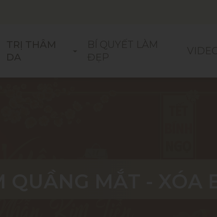
TRỊ THÂM
BÍ QUYẾT LÀM
VIDE
DA
ĐẸP
M QUẦNG MẮT - XÓA
M QUẦNG MẮT - XÓA
M QUẦNG MẮT - XÓA