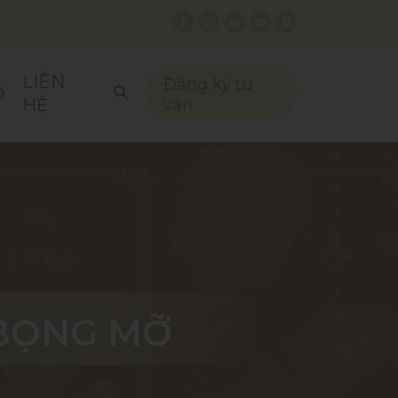
LIÊN
Đăng ký tư
O
HỆ
vấn
 BỌNG MỠ
 BỌNG MỠ
 BỌNG MỠ