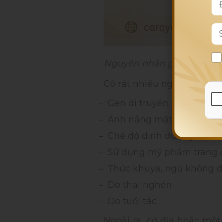
Nguyên nhân gây thâm q
Có rất nhiều nguyên nhân
Gen di truyền
Ánh nắng mặt trời
Chế độ dinh dưỡng
Sử dụng mỹ phẩm trang 
Thức khuya, ngủ không đủ
Do thai nghén
Do tuổi tác
Ngoài ra, cơ địa hoặc một