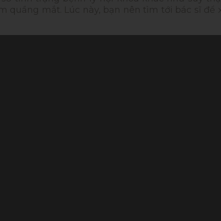
 quầng mắt. Lúc này, bạn nên tìm tới bác sĩ để