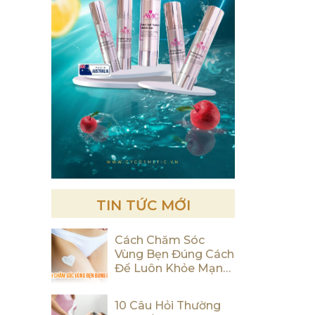
TIN TỨC MỚI
Cách Chăm Sóc
Vùng Bẹn Đúng Cách
Để Luôn Khỏe Mạnh
Và Tự Tin
10 Câu Hỏi Thường