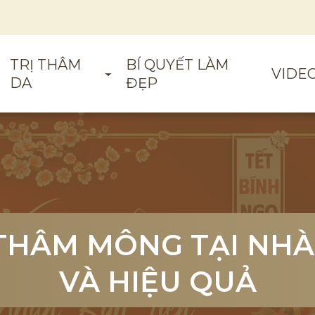
TRỊ THÂM
BÍ QUYẾT LÀM
VIDE
DA
ĐẸP
 THÂM MÔNG TẠI NHÀ
 THÂM MÔNG TẠI NHÀ
 THÂM MÔNG TẠI NHÀ
VÀ HIỆU QUẢ
VÀ HIỆU QUẢ
VÀ HIỆU QUẢ