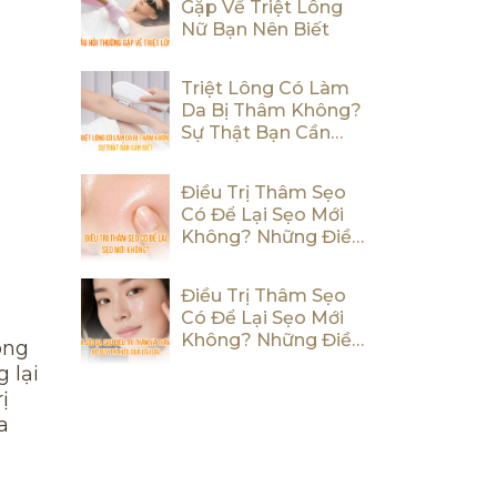
Gặp Về Triệt Lông
Nữ Bạn Nên Biết
Triệt Lông Có Làm
Da Bị Thâm Không?
Sự Thật Bạn Cần
Biết
Điều Trị Thâm Sẹo
Có Để Lại Sẹo Mới
Không? Những Điều
Bạn Cần Biết
Điều Trị Thâm Sẹo
Có Để Lại Sẹo Mới
Không? Những Điều
ông
Bạn Cần Biết
 lại
ị
a