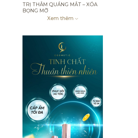
TRỊ THÂM QUẦNG MẮT – XÓA
BỌNG MỠ
Xem thêm
TRỊ THÂM LƯNG MỤN
TRỊ THÂM MẶT MỤN
TRỊ THÂM BẮP CHÂN, ĐẦU GỐI,
MẮT CÁ CHÂN