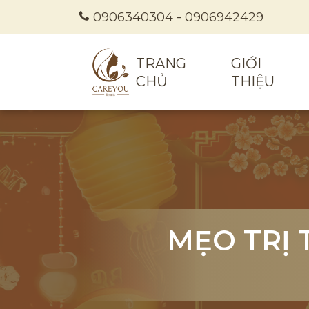
0906340304
-
0906942429
TRANG
GIỚI
CHỦ
THIỆU
MẸO TRỊ
MẸO TRỊ
MẸO TRỊ