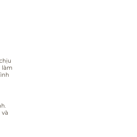
chịu
i làm
tình
nh.
 và