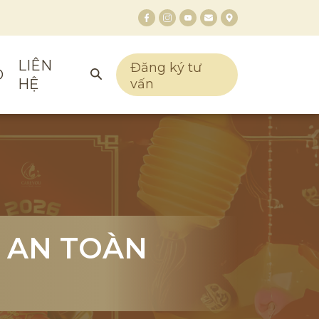
LIÊN
Đăng ký tư
O
HỆ
vấn
 AN TOÀN
 AN TOÀN
 AN TOÀN