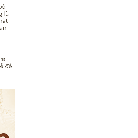
bỏ
 là
mặt
nên
ra
dễ để