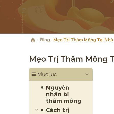
-
Blog
-
Mẹo Trị Thâm Mông Tại Nhà 
Mẹo Trị Thâm Mông T
Mục lục
Nguyên
nhân bị
thâm mông
Cách trị