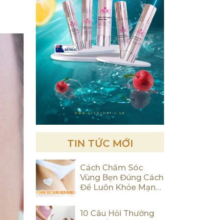
TIN TỨC MỚI
Cách Chăm Sóc
Vùng Bẹn Đúng Cách
Để Luôn Khỏe Mạnh
Và Tự Tin
10 Câu Hỏi Thường