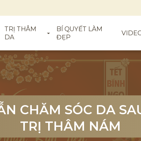
TRỊ THÂM
BÍ QUYẾT LÀM
VIDE
DA
ĐẸP
N CHĂM SÓC DA SAU
N CHĂM SÓC DA SAU
N CHĂM SÓC DA SAU
TRỊ THÂM NÁM
TRỊ THÂM NÁM
TRỊ THÂM NÁM