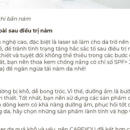
khi bắn nám
ài sau điều trị nám
 nghệ cao, đặc biệt là laser sẽ làm cho da trở nê
, để tránh tình trạng tăng hắc sắc tố sau điều trị
thiết và tuyệt đối không thể thiếu trong các bướ
hất, bạn nên thoa kem chống nắng có chỉ số SPF> 3
ưa) để ngăn ngừa tái nám da nhé!
ường bị khô, dễ bong tróc. Vì thế, dưỡng ẩm là bư
n thiết. Tốt nhất, bạn nên sử dụng các sản phẩm
n dòng kem có khả năng dưỡng ẩm, phục hồi tốt 
ng da, hãy chọn những sản phẩm lành tính và hợp 
aser da quá khô và yếu, nên CAREYOU đã kết hợp 