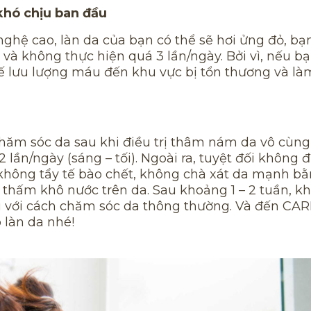
khó chịu ban đầu
nghệ cao, làn da của bạn có thể sẽ hơi ửng đỏ, bạ
và không thực hiện quá 3 lần/ngày. Bởi vì, nếu b
ế lưu lượng máu đến khu vực bị tổn thương và là
 chăm sóc da sau khi điều trị thâm nám da vô cùng
 lần/ngày (sáng – tối). Ngoài ra, tuyệt đối không 
không tẩy tế bào chết, không chà xát da mạnh b
hấm khô nước trên da. Sau khoảng 1 – 2 tuần, kh
lại với cách chăm sóc da thông thường. Và đến C
 làn da nhé!