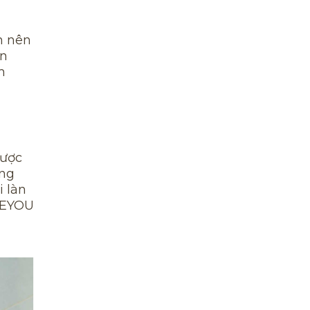
n nên
ạn
m
được
ằng
i làn
AREYOU