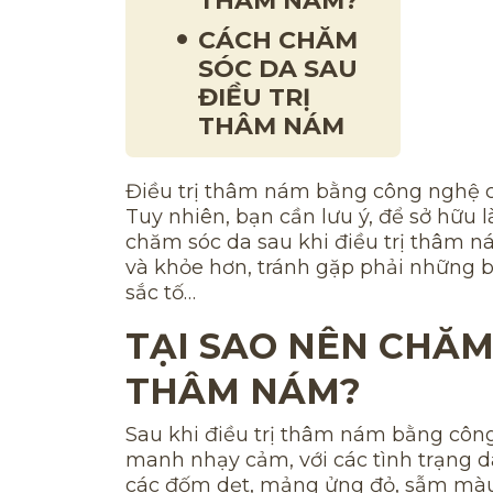
THÂM NÁM?
CÁCH CHĂM
SÓC DA SAU
ĐIỀU TRỊ
THÂM NÁM
Điều trị thâm nám bằng công nghệ ca
Tuy nhiên, bạn cần lưu ý, để sở hữ
chăm sóc da sau khi điều trị thâm n
và khỏe hơn, tránh gặp phải những
sắc tố…
TẠI SAO NÊN CHĂM 
THÂM NÁM?
Sau khi điều trị thâm nám bằng công 
manh nhạy cảm, với các tình trạng da
các đốm dẹt, mảng ửng đỏ, sẫm màu t