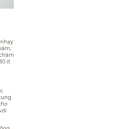
n nhạy
 nám,
c chăm
0 ít
ớc
 cung
cho
với
công