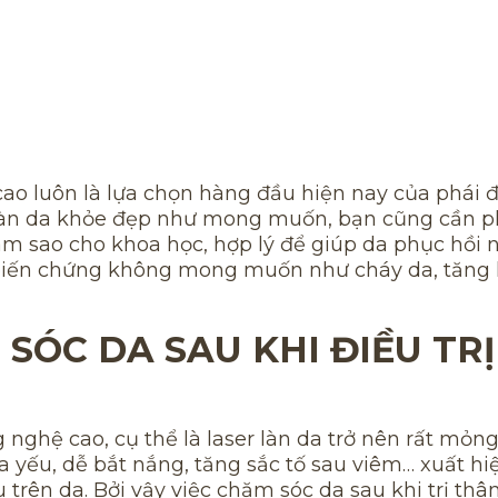
o luôn là lựa chọn hàng đầu hiện nay của phái đ
u làn da khỏe đẹp như mong muốn, bạn cũng cần p
ám sao cho khoa học, hợp lý để giúp da phục hồi
 biến chứng không mong muốn như cháy da, tăng
SÓC DA SAU KHI ĐIỀU TRỊ
nghệ cao, cụ thể là laser làn da trở nên rất mỏn
 yếu, dễ bắt nắng, tăng sắc tố sau viêm… xuất hi
rên da. Bởi vậy việc chăm sóc da sau khi trị th