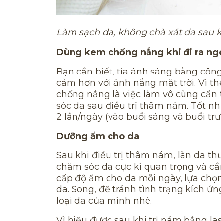
Làm sạch da, không chà xát da sau 
Dùng kem chống nắng khi đi ra ngo
Bạn cần biết, tia ánh sáng bằng công
cảm hơn với ánh nắng mặt trời. Vì thế
chống nắng là việc làm vô cùng cần 
sóc da sau điều trị thâm nám. Tốt n
2 lần/ngày (vào buổi sáng và buổi tr
Dưỡng ẩm cho da
Sau khi điều trị thâm nám, làn da th
chăm sóc da cực kì quan trọng và cầ
cấp độ ẩm cho da mỗi ngày, lựa chọ
da. Song, để tránh tình trạng kích ứ
loại da của mình nhé.
Vì hiểu được sau khi trị nám bằng l