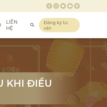
LIÊN
Đăng ký tư
O
HỆ
vấn
 KHI ĐIỀU
 KHI ĐIỀU
 KHI ĐIỀU