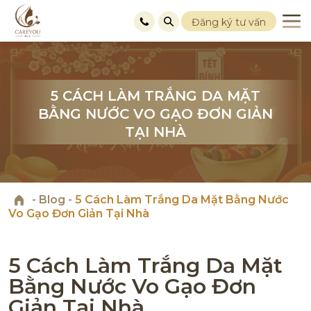
Đăng ký tư vấn
5 CÁCH LÀM TRẮNG DA MẶT
5 CÁCH LÀM TRẮNG DA MẶT
5 CÁCH LÀM TRẮNG DA MẶT
BẰNG NƯỚC VO GẠO ĐƠN GIẢN
BẰNG NƯỚC VO GẠO ĐƠN GIẢN
BẰNG NƯỚC VO GẠO ĐƠN GIẢN
TẠI NHÀ
TẠI NHÀ
TẠI NHÀ
-
Blog
-
5 Cách Làm Trắng Da Mặt Bằng Nước
Vo Gạo Đơn Giản Tại Nhà
5 Cách Làm Trắng Da Mặt
Bằng Nước Vo Gạo Đơn
Giản Tại Nhà