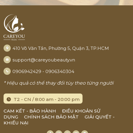
410 Võ Văn Tần, Phường 5, Quận 3, TP.HCM
support@careyoubeauty.vn
0906942429 - 0906340304
* Hiệu quả có thể thay đổi tùy theo từng người
T2 - CN / 8:00 am - 20:00 pm
CAM KẾT - BẢO HÀNH
ĐIỀU KHOẢN SỬ
DỤNG
CHÍNH SÁCH BẢO MẬT
GIẢI QUYẾT -
KHIẾU NẠI