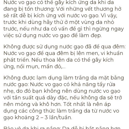
Nước vo gạo có thể gây kích ứng da khi da
đang bị tổn thương: Với những vết thương hở
sẽ rất dễ bị kích ứng với nước vo gạo. Vì vậy,
trước khi dùng hãy thử ở một vùng da nhỏ
trước, nếu như da có vấn đề gì thì ngừng ngay
việc sử dụng nước vo gạo để làm đẹp.
Không được sử dụng nước gạo đã để qua đêm:
Nước vo gạo để qua đêm bị lên men, vi khuẩn
phát triển. Nếu thoa lên da có thể gây kích
ứng, nổi mụn, mẩn đỏ,…
Không được lạm dụng làm trắng da mặt bằng
nước gạo: Nước vo gạo có khả năng tẩy rửa
nhẹ, do đó bạn không nên dùng nước vo gạo
với tần suất quá dày đặc, nếu không da sẽ trở
nên mỏng và khô hơn. Tốt nhất là nên áp
dụng các công thức làm trắng da từ nước vo
gạo khoảng 2 – 3 lần/tuần.
Bảo vệ da khi ra nắng: Da dễ bị bắt nắng hơn