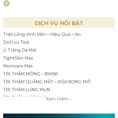
DỊCH VỤ NỔI BẬT
Triệt Lông Vĩnh Viễn – Hiệu Quả – An
Dịch vụ Test
Ủ Trắng Da Mặt
TightSkin Max
Momcare Max
TRỊ THÂM MÔNG – BIKINI
TRỊ THÂM QUẦNG MẮT – XÓA BỌNG MỠ
TRỊ THÂM LƯNG MỤN
TRỊ THÂM MẶT MỤN
Xem thêm
TRỊ THÂM BẮP CHÂN, ĐẦU GỐI, MẮT CÁ CHÂN