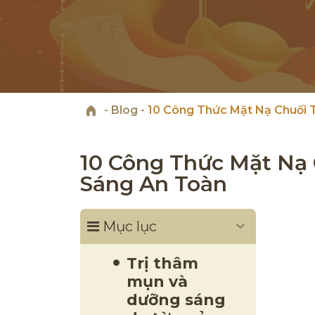
-
Blog
-
10 Công Thức Mặt Nạ Chuối 
10 Công Thức Mặt Nạ
Sáng An Toàn
Mục lục
Trị thâm
mụn và
dưỡng sáng