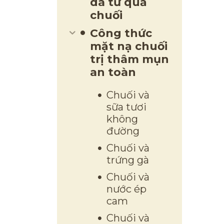
da từ quả
chuối
Công thức
mặt nạ chuối
trị thâm mụn
an toàn
Chuối và
sữa tươi
không
đường
Chuối và
trứng gà
Chuối và
nước ép
cam
Chuối và