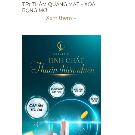
TRỊ THÂM QUẦNG MẮT – XÓA
BỌNG MỠ
Xem thêm
TRỊ THÂM LƯNG MỤN
TRỊ THÂM MẶT MỤN
TRỊ THÂM BẮP CHÂN, ĐẦU GỐI,
MẮT CÁ CHÂN