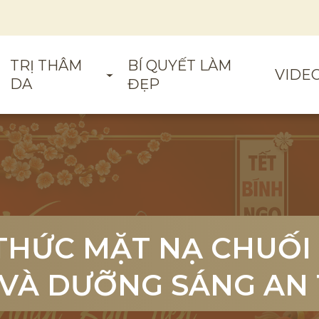
TRỊ THÂM
BÍ QUYẾT LÀM
VIDE
DA
ĐẸP
THỨC MẶT NẠ CHUỐI
THỨC MẶT NẠ CHUỐI
THỨC MẶT NẠ CHUỐI
VÀ DƯỠNG SÁNG AN
VÀ DƯỠNG SÁNG AN
VÀ DƯỠNG SÁNG AN