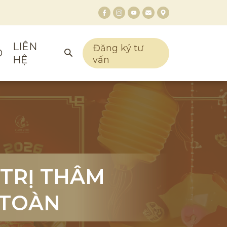
LIÊN
Đăng ký tư
O
HỆ
vấn
 TRỊ THÂM
 TRỊ THÂM
 TRỊ THÂM
 TOÀN
 TOÀN
 TOÀN