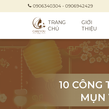
0906340304
-
0906942429
TRANG
GIỚI
CHỦ
THIỆU
10 CÔNG 
10 CÔNG 
10 CÔNG 
MỤN 
MỤN 
MỤN 