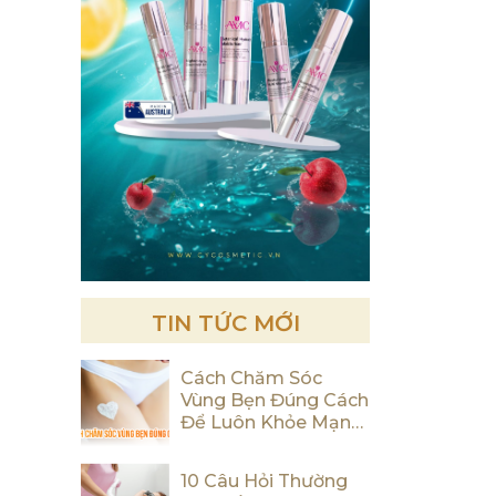
TIN TỨC MỚI
Cách Chăm Sóc
Vùng Bẹn Đúng Cách
Để Luôn Khỏe Mạnh
Và Tự Tin
10 Câu Hỏi Thường