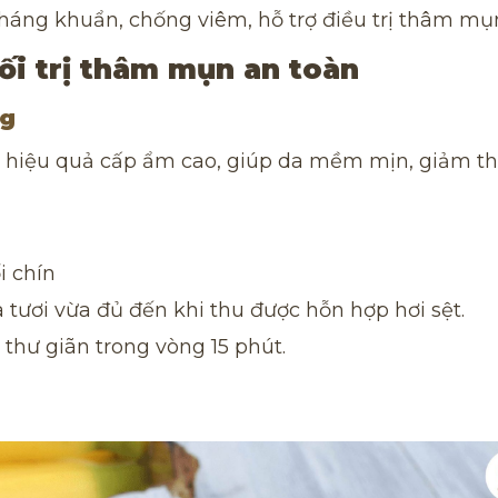
áng khuẩn, chống viêm, hỗ trợ điều trị thâm mụ
ối trị thâm mụn an toàn
ng
n hiệu quả cấp ẩm cao, giúp da mềm mịn, giảm 
i chín
a tươi vừa đủ đến khi thu được hỗn hợp hơi sệt.
 thư giãn trong vòng 15 phút.