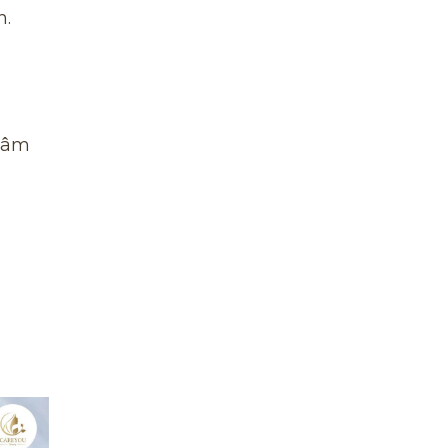
n.
thâm