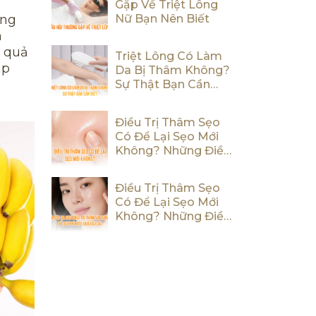
Gặp Về Triệt Lông
óng
Nữ Bạn Nên Biết
m
u quả
Triệt Lông Có Làm
áp
Da Bị Thâm Không?
Sự Thật Bạn Cần
Biết
Điều Trị Thâm Sẹo
Có Để Lại Sẹo Mới
Không? Những Điều
Bạn Cần Biết
Điều Trị Thâm Sẹo
Có Để Lại Sẹo Mới
Không? Những Điều
Bạn Cần Biết