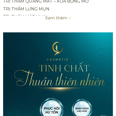
TRỊ THÂM QUẦNG MẮT – XÓA BỌNG MỠ
TRỊ THÂM LƯNG MỤN
TRỊ THÂM MẶT MỤN
Xem thêm
TRỊ THÂM BẮP CHÂN, ĐẦU GỐI, MẮT CÁ CHÂN