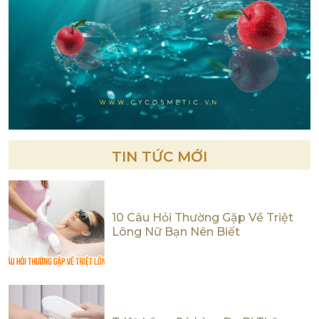
TIN TỨC MỚI
10 Câu Hỏi Thường Gặp Về Triệt
Lông Nữ Bạn Nên Biết