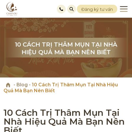
Đăng ký tư vấn
10 CÁCH TRỊ THÂM MỤN TẠI NHÀ
10 CÁCH TRỊ THÂM MỤN TẠI NHÀ
10 CÁCH TRỊ THÂM MỤN TẠI NHÀ
HIỆU QUẢ MÀ BẠN NÊN BIẾT
HIỆU QUẢ MÀ BẠN NÊN BIẾT
HIỆU QUẢ MÀ BẠN NÊN BIẾT
-
Blog
-
10 Cách Trị Thâm Mụn Tại Nhà Hiệu
Quả Mà Bạn Nên Biết
10 Cách Trị Thâm Mụn Tại
Nhà Hiệu Quả Mà Bạn Nên
Biết