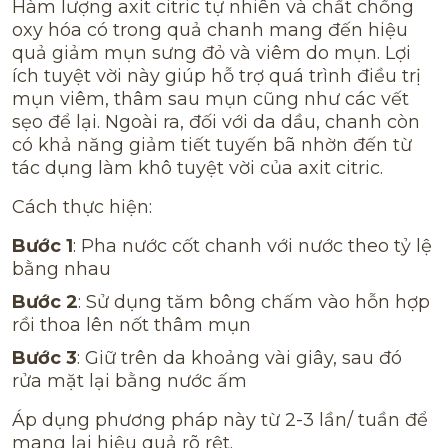
Hàm lượng axit citric tự nhiên và chất chống
oxy hóa có trong quả chanh mang đến hiệu
quả giảm mụn sưng đỏ và viêm do mụn. Lợi
ích tuyệt vời này giúp hỗ trợ quá trình điều trị
mụn viêm, thâm sau mụn cũng như các vết
sẹo để lại. Ngoài ra, đối với da dầu, chanh còn
có khả năng giảm tiết tuyến bã nhờn đến từ
tác dụng làm khô tuyệt vời của axit citric.
Cách thực hiện:
Bước 1
: Pha nước cốt chanh với nước theo tỷ lệ
bằng nhau
Bước 2
: Sử dụng tăm bông chấm vào hỗn hợp
rồi thoa lên nốt thâm mụn
Bước 3
: Giữ trên da khoảng vài giây, sau đó
rửa mặt lại bằng nước ấm
Áp dụng phương pháp này từ 2-3 lần/ tuần để
mang lại hiệu quả rõ rệt.