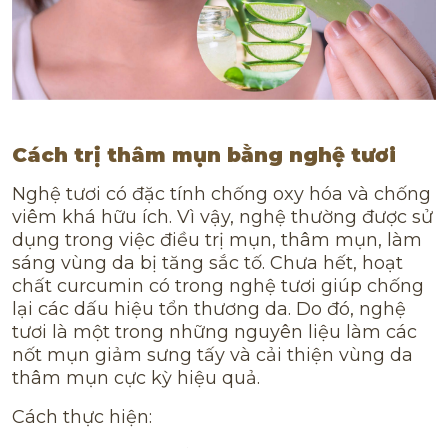
XIN CHÚC MỪNG BẠN
Cách trị thâm mụn bằng nghệ tươi
Điền thông tin bên dưới để nhận ngay
Nghệ tươi có đặc tính chống oxy hóa và chống
VOUCHER TRỊ GIÁ 500K
viêm khá hữu ích. Vì vậy, nghệ thường được sử
dụng trong việc điều trị mụn, thâm mụn, làm
00
08
00
40
sáng vùng da bị tăng sắc tố. Chưa hết, hoạt
chất curcumin có trong nghệ tươi giúp chống
Ngày
Giờ
Phút
Giây
lại các dấu hiệu tổn thương da. Do đó, nghệ
tươi là một trong những nguyên liệu làm các
Áp dụng 01/07 đến hết 31/07 - Đăng ký
nốt mụn giảm sưng tấy và cải thiện vùng da
ngay!
thâm mụn cực kỳ hiệu quả.
Cách thực hiện: