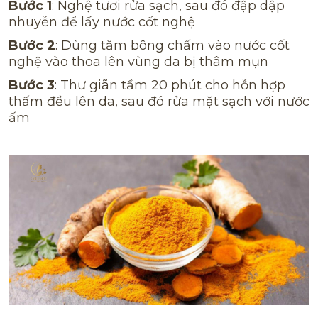
Bước 1
: Nghệ tươi rửa sạch, sau đó đập dập
nhuyễn để lấy nước cốt nghệ
Bước 2
: Dùng tăm bông chấm vào nước cốt
nghệ vào thoa lên vùng da bị thâm mụn
Tôi đã đọc và đồng ý với điều khoản sử
Bước 3
: Thư giãn tầm 20 phút cho hỗn hợp
dụng và bảo mật thông tin cá nhân
thấm đều lên da, sau đó rửa mặt sạch với nước
ấm